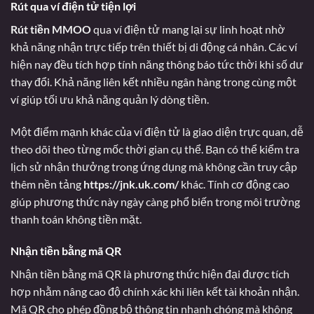
Rút qua ví điện tử tiện lợi
Rút tiền MMOO
qua ví điện tử mang lại sự linh hoạt nhờ
khả năng nhận trực tiếp trên thiết bị di động cá nhân. Các ví
hiện nay đều tích hợp tính năng thông báo tức thời khi số dư
thay đổi. Khả năng liên kết nhiều ngân hàng trong cùng một
ví giúp tối ưu khả năng quản lý dòng tiền.
Một điểm mạnh khác của ví điện tử là giao diện trực quan, dễ
theo dõi theo từng mốc thời gian cụ thể. Bạn có thể kiểm tra
lịch sử nhận thưởng trong ứng dụng mà không cần truy cập
thêm nền tảng
https://jnk.uk.com/
khác. Tính cơ động cao
giúp phương thức này ngày càng phổ biến trong môi trường
thanh toán không tiền mặt.
Nhận tiền bằng mã QR
Nhận tiền bằng mã QR là phương thức hiện đại được tích
hợp nhằm nâng cao độ chính xác khi liên kết tài khoản nhận.
Mã QR cho phép đồng bộ thông tin nhanh chóng mà không