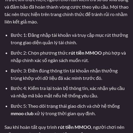
và đảm bảo đã hoàn thành vòng cược theo yêu cầu. Mọi thao
tác nên thực hiện trên trang chính thức để tránh rủi ro nhầm
liên kết giả mạo.
Bước 1: Đăng nhập tài khoản và truy cập mục rút thưởng
trong giao diện quản lý tài chính.
Bước 2: Chọn phương thức
rút tiền MMOO
phù hợp và
nhập chính xác số ngân sách muốn rút.
Bước 3: Điền đúng thông tin tài khoản nhận thưởng
trùng khớp với dữ liệu đã xác minh trước đó.
Bước 4: Kiểm tra lại toàn bộ thông tin, xác nhận yêu cầu
và nhập mã bảo mật nếu hệ thống yêu cầu.
Bước 5: Theo dõi trạng thái giao dịch và chờ hệ thống
mmoo club
xử lý trong thời gian quy định.
Sau khi hoàn tất quy trình
rút tiền MMOO
, người chơi nên