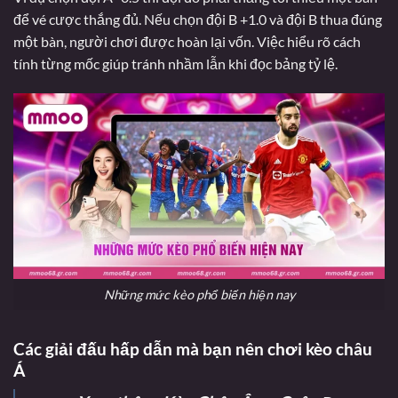
để vé cược thắng đủ. Nếu chọn đội B +1.0 và đội B thua đúng
một bàn, người chơi được hoàn lại vốn. Việc hiểu rõ cách
tính từng mốc giúp tránh nhầm lẫn khi đọc bảng tỷ lệ.
Những mức kèo phổ biến hiện nay
Các giải đấu hấp dẫn mà bạn nên chơi kèo châu
Á