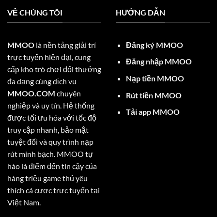
VỀ CHÚNG TÔI
HƯỚNG DẪN
MMOO
là nền tảng giải trí
Đăng ký MMOO
trực tuyến hiện đại, cung
Đăng nhập MMOO
cấp kho trò chơi đổi thưởng
Nạp tiền MMOO
đa dạng cùng dịch vụ
MMOO.COM
chuyên
Rút tiền MMOO
nghiệp và uy tín. Hệ thống
Tải app MMOO
được tối ưu hóa với tốc độ
truy cập nhanh, bảo mật
tuyệt đối và quy trình nạp
rút minh bạch. MMOO tự
hào là điểm đến tin cậy của
hàng triệu game thủ yêu
thích cá cược trực tuyến tại
Việt Nam.