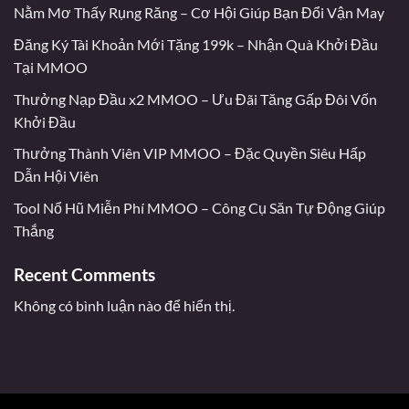
Nằm Mơ Thấy Rụng Răng – Cơ Hội Giúp Bạn Đổi Vận May
Đăng Ký Tài Khoản Mới Tặng 199k – Nhận Quà Khởi Đầu
Tại MMOO
Thưởng Nạp Đầu x2 MMOO – Ưu Đãi Tăng Gấp Đôi Vốn
Khởi Đầu
Thưởng Thành Viên VIP MMOO – Đặc Quyền Siêu Hấp
Dẫn Hội Viên
Tool Nổ Hũ Miễn Phí MMOO – Công Cụ Săn Tự Động Giúp
Thắng
Recent Comments
Không có bình luận nào để hiển thị.