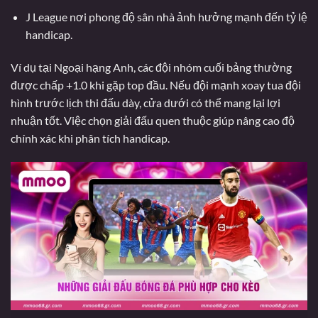
J League nơi phong độ sân nhà ảnh hưởng mạnh đến tỷ lệ
handicap.
Ví dụ tại Ngoại hạng Anh, các đội nhóm cuối bảng thường
được chấp +1.0 khi gặp top đầu. Nếu đội mạnh xoay tua đội
hình trước lịch thi đấu dày, cửa dưới có thể mang lại lợi
nhuận tốt. Việc chọn giải đấu quen thuộc giúp nâng cao độ
chính xác khi phân tích handicap.