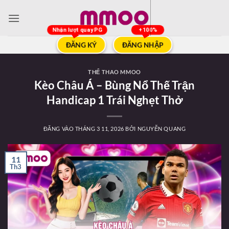
Bỏ
qua
nội
dung
ĐĂNG KÝ
ĐĂNG NHẬP
THỂ THAO MMOO
Kèo Châu Á – Bùng Nổ Thế Trận
Handicap 1 Trái Nghẹt Thở
ĐĂNG VÀO
THÁNG 3 11, 2026
BỞI
NGUYỄN QUANG
11
Th3